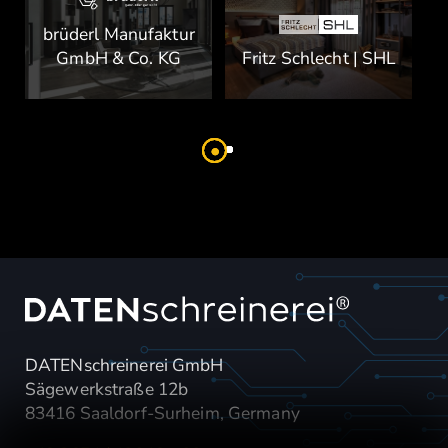
brüderl Manufaktur
GmbH & Co. KG
Fritz Schlecht | SHL
N
DATENschreinerei GmbH
Sägewerkstraße 12b
83416 Saaldorf-Surheim, Germany