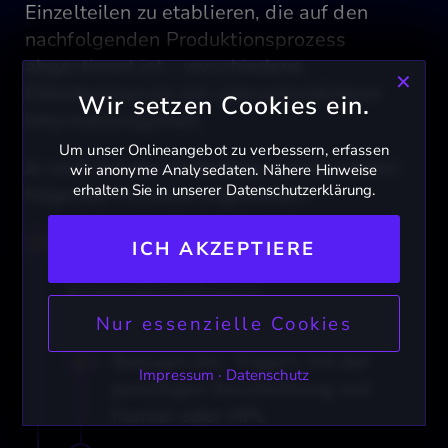
Einzelteilen zu etablieren, die auf den
nachfolgenden Produktionsprozess
abgestimmt ist – verschiedene
✕
Etikettenlayouts mit unterschiedlichem
Wir setzen Cookies ein.
Informationsgehalt.
Um unser Onlineangebot zu verbessern, erfassen
Je nach Art des Halbzeugs werden dabei
wir anonyme Analysedaten. Nähere Hinweise
erhalten Sie in unserer Datenschutzerklärung.
folgende Prozesse angestoßen:
Belegen von Einzelteilen oder
ICH AKZEPTIERE
Bauteilgruppen z.B. bei
Furnierabwicklungen
Scannen des Trägers
Nur essenzielle Cookies
Belegen des Trägers mit der
Impressum
·
Datenschutz
jeweiligen Beschichtung wie
Furnier oder HPL