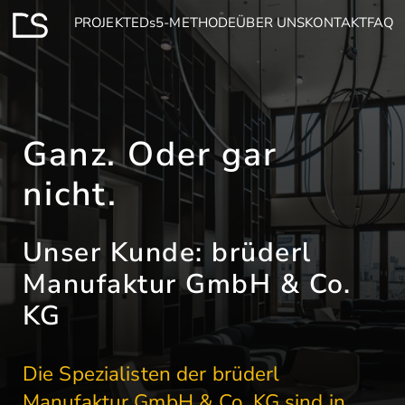
PROJEKTE
Ds5-METHODE
ÜBER UNS
KONTAKT
FAQ
Ganz. Oder gar
nicht.
Unser Kunde: brüderl
Manufaktur GmbH & Co.
KG
Die Spezialisten der brüderl
Manufaktur GmbH & Co. KG sind in